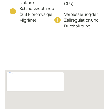
Unklare
OPs)
Schmerzzustände
(z.B. Fibromyalgie,
Verbesserung der
Migräne)
Zellregulation und
Durchblutung