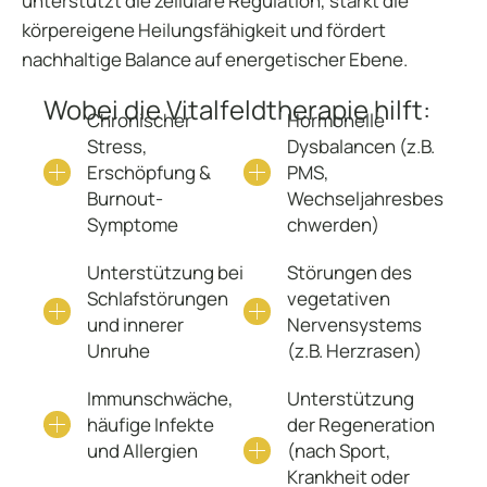
unterstützt die zelluläre Regulation, stärkt die
körpereigene Heilungsfähigkeit und fördert
nachhaltige Balance auf energetischer Ebene.
Wobei die Vitalfeldtherapie hilft:
Chronischer
Hormonelle
Stress,
Dysbalancen (z.B.
Erschöpfung &
PMS,
Burnout-
Wechseljahresbes
Symptome
chwerden)
Unterstützung bei
Störungen des
Schlafstörungen
vegetativen
und innerer
Nervensystems
Unruhe
(z.B. Herzrasen)
Immunschwäche,
Unterstützung
häufige Infekte
der Regeneration
und Allergien
(nach Sport,
Krankheit oder