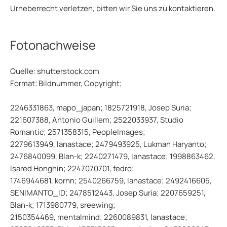
Urheberrecht verletzen, bitten wir Sie uns zu kontaktieren.
Fotonachweise
Quelle: shutterstock.com
Format: Bildnummer, Copyright;
2246331863, mapo_japan; 1825721918, Josep Suria;
221607388, Antonio Guillem; 2522033937, Studio
Romantic; 2571358315, PeopleImages;
2279613949, lanastace; 2479493925, Lukman Haryanto;
2476840099, Blan-k; 2240271479, lanastace; 1998863462,
Isared Honghin; 2247070701, fedro;
1746944681, kornn; 2540266759, lanastace; 2492416605,
SENIMANTO_ID; 2478512443, Josep Suria; 2207659251,
Blan-k; 1713980779, sreewing;
2150354469, mentalmind; 2260089831, lanastace;