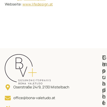
Webseite:
www.lifedesign.at
G
T
I
e
h
m
s
e
p
u
r
u
n
a
l
Oserstraße 24/9, 2130 Mistelbach
d
p
s
h
i
e
office@bona-valetudo.at
e
e
f