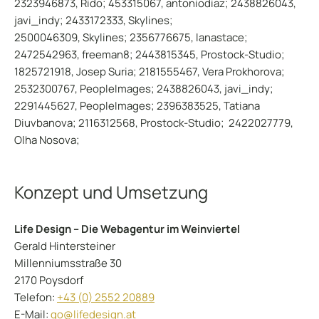
2323946873, Rido; 453315067, antoniodiaz; 2438826043,
javi_indy; 2433172333, Skylines;
2500046309, Skylines; 2356776675, lanastace;
2472542963, freeman8; 2443815345, Prostock-Studio;
1825721918, Josep Suria; 2181555467, Vera Prokhorova;
2532300767, PeopleImages; 2438826043, javi_indy;
2291445627, PeopleImages; 2396383525, Tatiana
Diuvbanova; 2116312568, Prostock-Studio; 2422027779,
Olha Nosova;
Konzept und Umsetzung
Life Design – Die Webagentur im Weinviertel
Gerald Hintersteiner
Millenniumsstraße 30
2170 Poysdorf
Telefon:
+43 (0) 2552 20889
E-Mail:
go@lifedesign.at