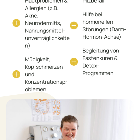
Hautproblemen &
Pilzbefall
Allergien (z.B.
Hilfe bei
Akne,
hormonellen
Neurodermitis,
Störungen (Darm-
Nahrungsmittel-
Hormon-Achse)
unverträglichkeite
n)
Begleitung von
Fastenkuren &
Müdigkeit,
Detox-
Kopfschmerzen
Programmen
und
Konzentrationspr
oblemen