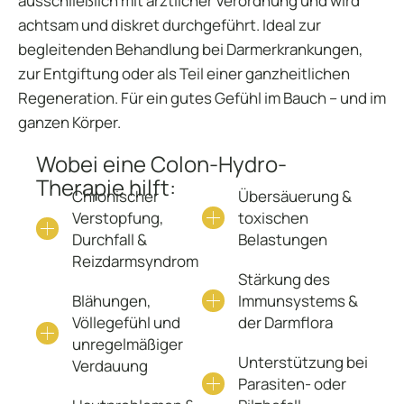
ausschließlich mit ärztlicher Verordnung und wird
achtsam und diskret durchgeführt. Ideal zur
begleitenden Behandlung bei Darmerkrankungen,
zur Entgiftung oder als Teil einer ganzheitlichen
Regeneration. Für ein gutes Gefühl im Bauch – und im
ganzen Körper.
Wobei eine Colon-Hydro-
Therapie hilft:
Chronischer
Übersäuerung &
Verstopfung,
toxischen
Durchfall &
Belastungen
Reizdarmsyndrom
Stärkung des
Blähungen,
Immunsystems &
Völlegefühl und
der Darmflora
unregelmäßiger
Unterstützung bei
Verdauung
Parasiten- oder