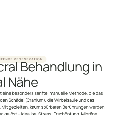
sychologische Beratung
iofeedback Vitalfeldtherapie
ranio Sacral Behandlung
EIFENDE REGENERATION
cral Behandlung in
l Nähe
st eine besonders sanfte, manuelle Methode, die das
den Schädel (Cranium), die Wirbelsäule und das
t. Mit gezielten, kaum spürbaren Berührungen werden
gelöst – ideal bei Stress, Erschöpfung, Migräne,