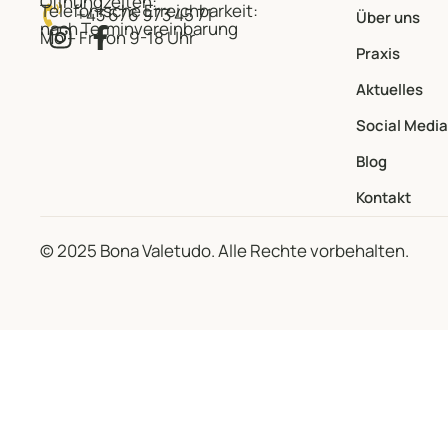
Öffnungzeiten:
Telefonische Erreichbarkeit:
+43 676 973 45 71
Über uns
nach Terminvereinbarung
Mo – Fr von 9-18 Uhr
Praxis
Aktuelles
Social Media
Blog
Kontakt
© 2025 Bona Valetudo. Alle Rechte vorbehalten.