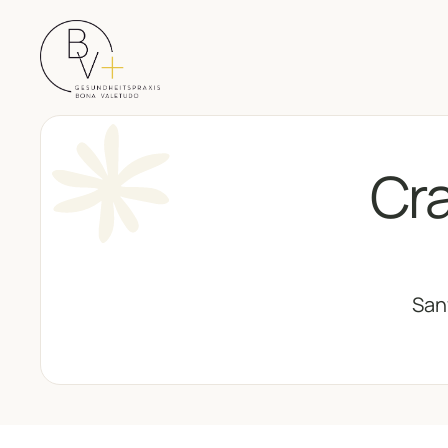
Cra
San