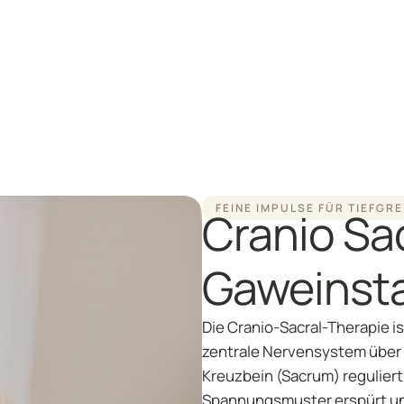
P
B
C
FEINE IMPULSE FÜR TIEFGR
Cranio Sa
Gaweinsta
Die Cranio-Sacral-Therapie i
zentrale Nervensystem über 
Kreuzbein (Sacrum) regulier
Spannungsmuster erspürt und 