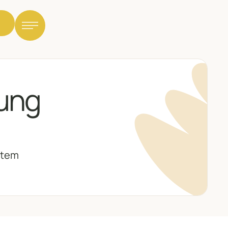
lassische Massagen
lung
eilmassage
ymphdrainage
unktionelles Training
stem
olon-Hydro-Therapie
armberatung