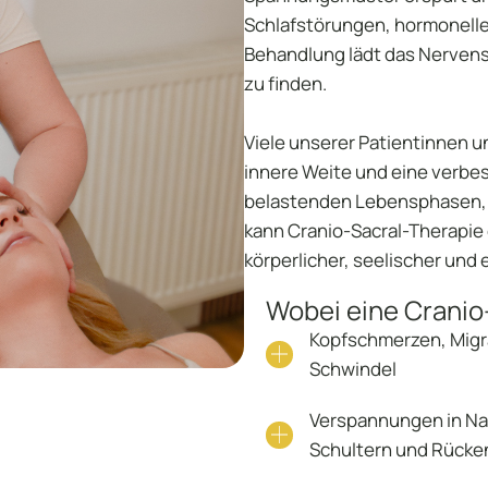
Schlafstörungen, hormonell
Behandlung lädt das Nervensy
S
zu finden.
B
Viele unserer Patientinnen u
innere Weite und eine verbe
belastenden Lebensphasen, 
kann Cranio-Sacral-Therapie e
körperlicher, seelischer und 
Wobei eine Cranio
Kopfschmerzen, Mig
Schwindel
Verspannungen in Na
Schultern und Rücke