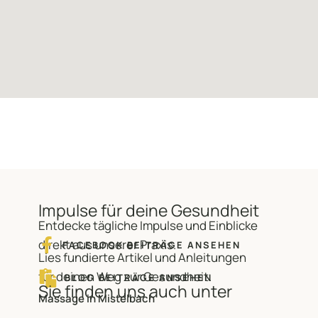
Impulse für deine Gesundheit
Entdecke tägliche Impulse und Einblicke
direkt aus unserer Praxis.
FACEBOOK BEITRÄGE ANSEHEN
Lies fundierte Artikel und Anleitungen
für deinen Weg zur Gesundheit.
BLOG BEITRÄGE ANSEHEN
Sie finden uns auch unter
Massage in Mistelbach