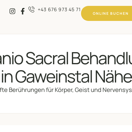
+43 676 973 45 71
ONLINE BUCHEN
K
nio Sacral Behand
H
in Gaweinstal Nähe
L
F
fte Berührungen für Körper, Geist und Nervensy
C
D