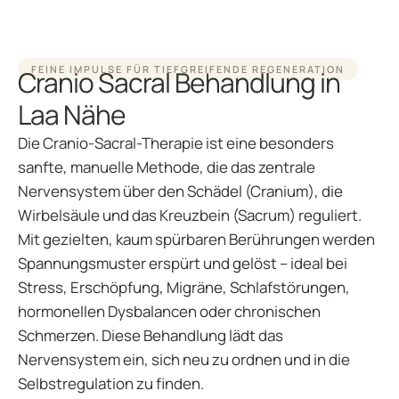
FEINE IMPULSE FÜR TIEFGREIFENDE REGENERATION
Cranio Sacral Behandlung in
Laa Nähe
Die Cranio-Sacral-Therapie ist eine besonders
sanfte, manuelle Methode, die das zentrale
Nervensystem über den Schädel (Cranium), die
Wirbelsäule und das Kreuzbein (Sacrum) reguliert.
Mit gezielten, kaum spürbaren Berührungen werden
Spannungsmuster erspürt und gelöst – ideal bei
Stress, Erschöpfung, Migräne, Schlafstörungen,
hormonellen Dysbalancen oder chronischen
Schmerzen. Diese Behandlung lädt das
Nervensystem ein, sich neu zu ordnen und in die
Selbstregulation zu finden.