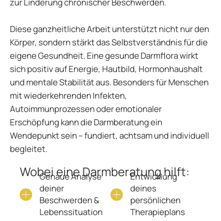
zur Linderung chronischer Beschwerden.
Diese ganzheitliche Arbeit unterstützt nicht nur den
Körper, sondern stärkt das Selbstverständnis für die
eigene Gesundheit. Eine gesunde Darmflora wirkt
sich positiv auf Energie, Hautbild, Hormonhaushalt
und mentale Stabilität aus. Besonders für Menschen
mit wiederkehrenden Infekten,
Autoimmunprozessen oder emotionaler
Erschöpfung kann die Darmberatung ein
Wendepunkt sein – fundiert, achtsam und individuell
begleitet.
Wobei eine Darmberatung hilft:
Genaue Analyse
Entwicklung
deiner
deines
Beschwerden &
persönlichen
Lebenssituation
Therapieplans