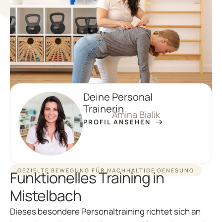
Deine Personal
Trainerin
Amina Bialik
PROFIL ANSEHEN
GEZIELTE BEWEGUNG FÜR NACHHALTIGE GENESUNG
Funktionelles Training in
Mistelbach
Dieses besondere Personaltraining richtet sich an