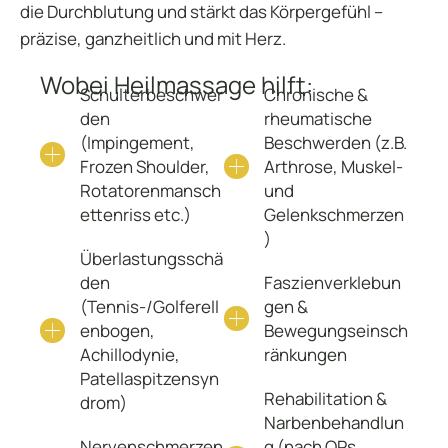
die Durchblutung und stärkt das Körpergefühl –
präzise, ganzheitlich und mit Herz.
Wobei Heilmassage hilft:
Schulterbeschwer
Chronische &
den
rheumatische
(Impingement,
Beschwerden (z.B.
Frozen Shoulder,
Arthrose, Muskel-
Rotatorenmansch
und
ettenriss etc.)
Gelenkschmerzen
)
Überlastungsschä
den
Faszienverklebun
(Tennis-/Golferell
gen &
enbogen,
Bewegungseinsch
Achillodynie,
ränkungen
Patellaspitzensyn
Rehabilitation &
drom)
Narbenbehandlun
Nervenschmerzen
g (nach OPs,