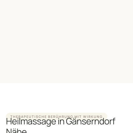
THERAPEUTISCHE BERÜHRUNG MIT WIRKUNG
Heilmassage in Gänserndorf
Nähe