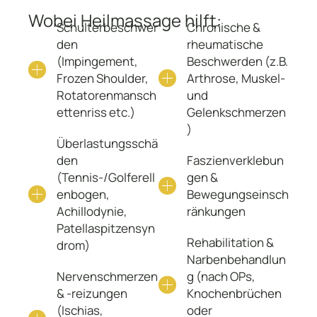
Wobei Heilmassage hilft:
Schulterbeschwer
Chronische &
den
rheumatische
(Impingement,
Beschwerden (z.B.
Frozen Shoulder,
Arthrose, Muskel-
Rotatorenmansch
und
ettenriss etc.)
Gelenkschmerzen
)
Überlastungsschä
den
Faszienverklebun
(Tennis-/Golferell
gen &
enbogen,
Bewegungseinsch
Achillodynie,
ränkungen
Patellaspitzensyn
Rehabilitation &
drom)
Narbenbehandlun
Nervenschmerzen
g (nach OPs,
& -reizungen
Knochenbrüchen
(Ischias,
oder