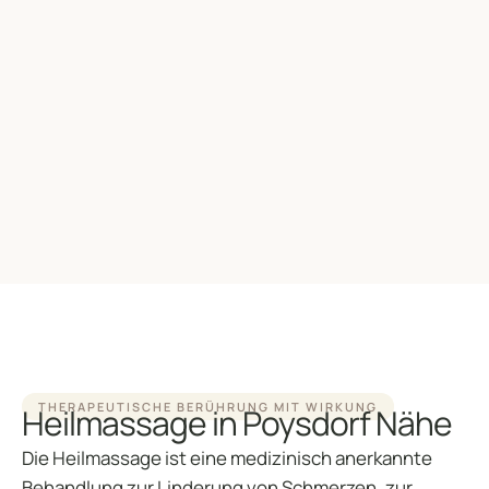
THERAPEUTISCHE BERÜHRUNG MIT WIRKUNG
Heilmassage in Poysdorf Nähe
Die Heilmassage ist eine medizinisch anerkannte
Behandlung zur Linderung von Schmerzen, zur