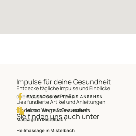
Impulse für deine Gesundheit
Entdecke tägliche Impulse und Einblicke
direkt aus unserer Praxis.
FACEBOOK BEITRÄGE ANSEHEN
Lies fundierte Artikel und Anleitungen
für deinen Weg zur Gesundheit.
BLOG BEITRÄGE ANSEHEN
Sie finden uns auch unter
Massage in Mistelbach
Heilmassage in Mistelbach