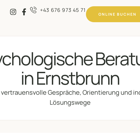
+43 676 973 45 71
ONLINE BUCHEN
K
ychologische Berat
H
in Ernstbrunn
L
 vertrauensvolle Gespräche, Orientierung und ind
F
Lösungswege
C
D