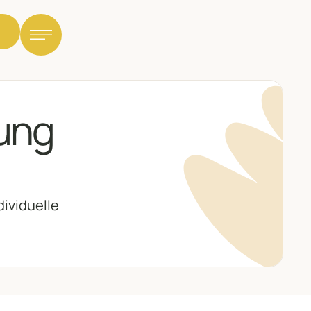
lassische Massagen
ung
eilmassage
ymphdrainage
ividuelle
unktionelles Training
olon-Hydro-Therapie
armberatung