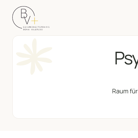
Ps
Raum für