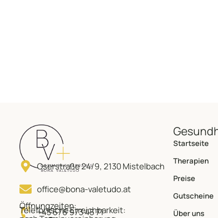
Gesundh
Startseite
Therapien
Oserstraße 24/9, 2130 Mistelbach
Preise
office@bona-valetudo.at
Gutscheine
Öffnungzeiten:
Telefonische Erreichbarkeit:
+43 676 973 45 71
Über uns