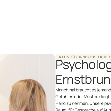
P
B
C
RAUM FÜR INNERE KLARHEI
Psycholog
Ernstbru
Manchmal braucht es jemande
Gefühlen oder Mustern liegt 
Hand zu nehmen. Unsere psy
Raum: für Gespräche auf Aug