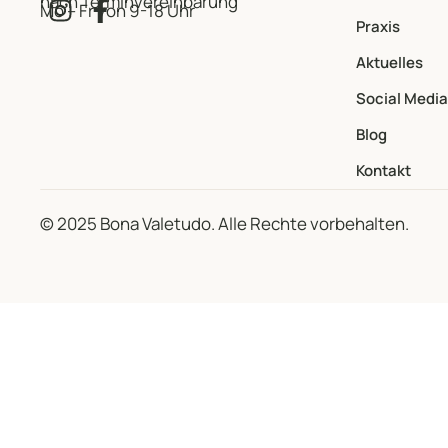
nach Terminvereinbarung
Mo – Fr von 9-18 Uhr
Praxis
Aktuelles
Social Media
Blog
Kontakt
© 2025 Bona Valetudo. Alle Rechte vorbehalten.