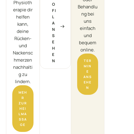
Physioth
O
Behandlu
erapie dir
FI
ng bei
helfen
L
uns
A
kann,
einfach
N
deine
und
S
Rücken-
E
bequem
und
H
online.
Nackensc
E
hmerzen
N
TER
MIN
nachhalti
E
g zu
ANS
lindern.
EHE
N
MEH
R
ZUR
HEI
LMA
SSA
GE