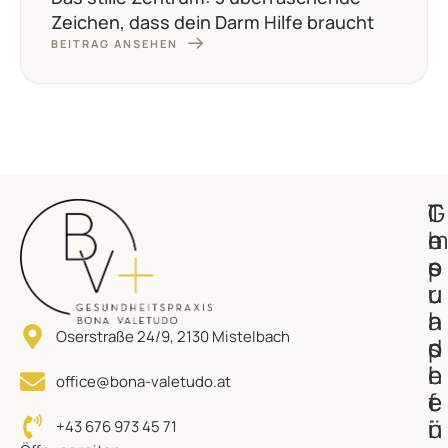
Zeichen, dass dein Darm Hilfe braucht
BEITRAG ANSEHEN
G
T
I
e
h
m
s
e
p
u
r
u
n
a
l
Oserstraße 24/9, 2130 Mistelbach
d
p
s
h
i
e
office@bona-valetudo.at
e
e
f
i
n
ü
+43 676 973 45 71