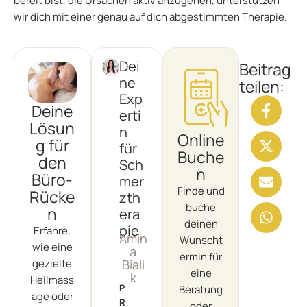
bereit bist, die Ursachen aktiv anzugehen, unterstützen
wir dich mit einer genau auf dich abgestimmten Therapie.
Dei
Beitrag
ne
teilen:
Exp
Deine
erti
Lösun
n
Online
g für
für
Buche
den
Sch
n
Büro-
mer
Finde und
Rücke
zth
buche
n
era
deinen
pie
Erfahre,
Amin
Wunscht
wie eine
a
ermin für
gezielte
Biali
eine
k
Heilmass
P
Beratung
age oder
R
oder